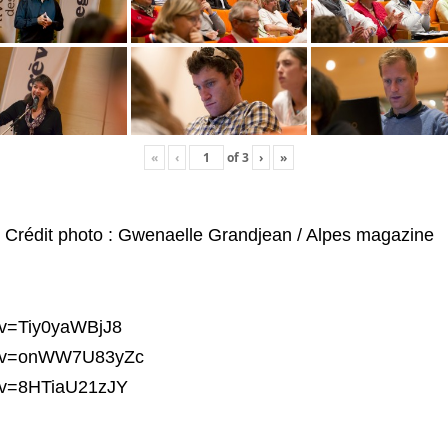
«
‹
of
3
›
»
Crédit photo : Gwenaelle Grandjean / Alpes magazine
?v=Tiy0yaWBjJ8
ch?v=onWW7U83yZc
h?v=8HTiaU21zJY