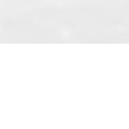
5
UNIVERSITÉ
ÈME
DES ALPES
Deux journées sur le thème de l’eau en
montagne ! Découvrez toutes les photos sur la
page média.